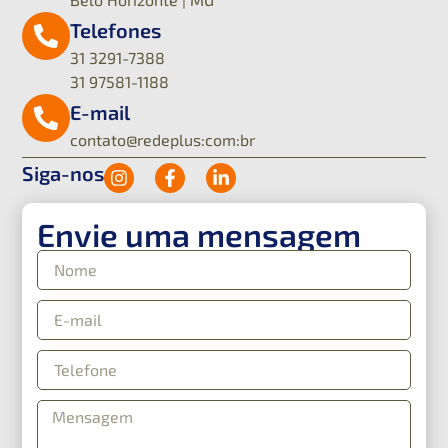
Telefones
31 3291-7388
31 97581-1188
E-mail
contato@redeplus:com:br
Siga-nos
Envie uma mensagem