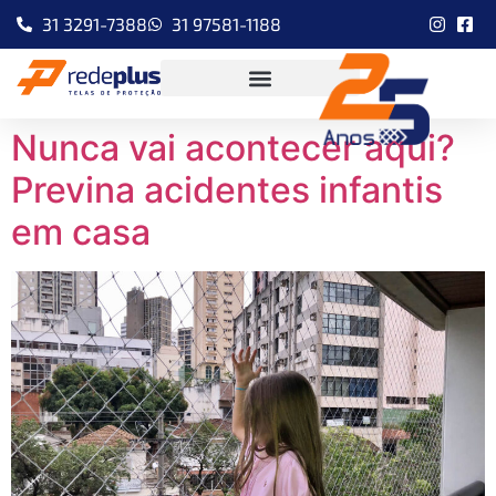
31 3291-7388
31 97581-1188
Nunca vai acontecer aqui?
Previna acidentes infantis
em casa